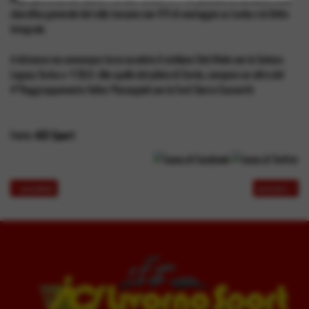
classifica generale del rally toscano con 4''9 di vantaggio su Lucky e la Delta
Integrale.
A distanza ma comunque terzo assoluto il siciliano Totò Riolo con la Subaru
Legacy Turbo a +1'28.0. Alle spalle del pilota di Cerda, compare un altro del
4°Raggruppamento Valter Pierangioli con la Ford Sierra Cosworth
Fonte:
ACI Sport
<< precedente
successivo >>