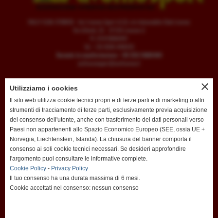
RALLY ELBA STORICO - Aci Livorno Sport A.S.D. c/o Automobile Club Livorno
Via G.Verdi, 32 - 57126 Livorno LI
P.I. 01470880491
Tel. + 39 0586 898435
Durante la manifestazione: +39 333/5880484
acilivornosport@acilivorno.it
close
Utilizziamo i cookies
Il sito web utilizza cookie tecnici propri e di terze parti e di marketing o altri
totale visite
strumenti di tracciamento di terze parti, esclusivamente previa acquisizione
1980640
del consenso dell'utente, anche con trasferimento dei dati personali verso
Paesi non appartenenti allo Spazio Economico Europeo (SEE, ossia UE +
sei il visitatore numero
Norvegia, Liechtenstein, Islanda). La chiusura del banner comporta il
238927
consenso ai soli cookie tecnici necessari. Se desideri approfondire
l'argomento puoi consultare le informative complete.
ultima visita
Cookie Policy
-
Privacy Policy
08-08-2026 20:25
Il tuo consenso ha una durata massima di 6 mesi.
Cookie accettati nel consenso: nessun consenso
utenti online
0