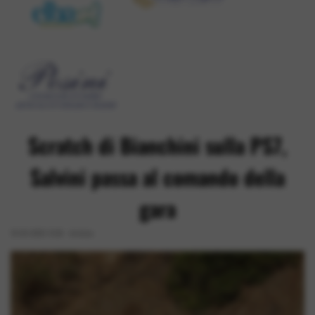
Scratch di Bianchini sulla PS7,
Salvini passa al comando della
gara
19-09-2020 13:30
-
Archivio