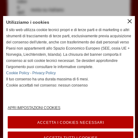
RALLY ELBA STORICO - Aci Livorno Sport A.S.D. c/o Automobile Club Livorno
Via G.Verdi, 32 - 57126 Livorno LI
resta su italiano
P.I. 01470880491
Tel. + 39 0586 898435
Durante la manifestazione: +39 333/5880484
close
Utilizziamo i cookies
acilivornosport@acilivorno.it
Il sito web utilizza cookie tecnici propri e di terze parti e di marketing o altri
strumenti di tracciamento di terze parti, esclusivamente previa acquisizione
go to english
del consenso dell'utente, anche con trasferimento dei dati personali verso
http://www.rallyelbastorico.com
Paesi non appartenenti allo Spazio Economico Europeo (SEE, ossia UE +
totale visite
1978257
Norvegia, Liechtenstein, Islanda). La chiusura del banner comporta il
consenso ai soli cookie tecnici necessari. Se desideri approfondire
sei il visitatore numero
l'argomento puoi consultare le informative complete.
238915
Cookie Policy
-
Privacy Policy
Il tuo consenso ha una durata massima di 6 mesi.
ultima visita
06-08-2026 08:44
Cookie accettati nel consenso: nessun consenso
utenti online
0
APRI IMPOSTAZIONI COOKIES
ACCETTA I COOKIES NECESSARI
Privacy Policy
-
Cookie Policy